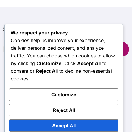
Søk
We respect your privacy
Cookies help us improve your experience,
Search
deliver personalized content, and analyze
for:
traffic. You can choose which cookies to allow
by clicking
Customize
. Click
Accept All
to
consent or
Reject All
to decline non-essential
sugarbushgc.com
cookies.
Customize
Reject All
Accept All
Copyright © All rights reserved
|
BlogData
by