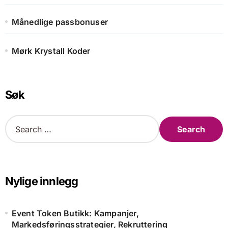
Månedlige passbonuser
Mørk Krystall Koder
Søk
S
e
a
r
c
h
Nylige innlegg
f
o
r
Event Token Butikk: Kampanjer,
:
Markedsføringsstrategier, Rekruttering