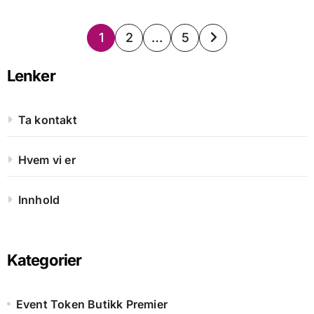
Posts
1
2
…
5
pagination
Lenker
Ta kontakt
Hvem vi er
Innhold
Kategorier
Event Token Butikk Premier