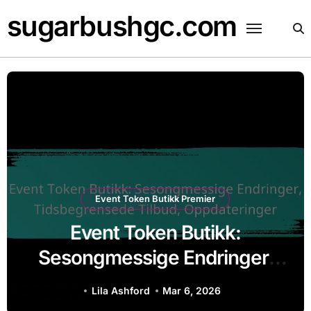
Skip
sugarbushgc.com
to
content
Event Token Butikk Premier
Event Token Butikk:
Kampanjer,
Markedsføringsstrategier,
Lila Ashford
Mar 10, 2026
Rekruttering