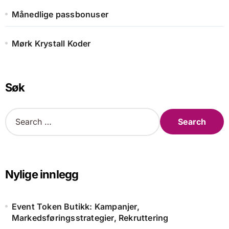
Månedlige passbonuser
Mørk Krystall Koder
Søk
S
e
a
r
c
h
Nylige innlegg
f
o
r
Event Token Butikk: Kampanjer,
:
Markedsføringsstrategier, Rekruttering