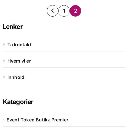
Posts
1
2
pagination
Lenker
Ta kontakt
Hvem vi er
Innhold
Kategorier
Event Token Butikk Premier