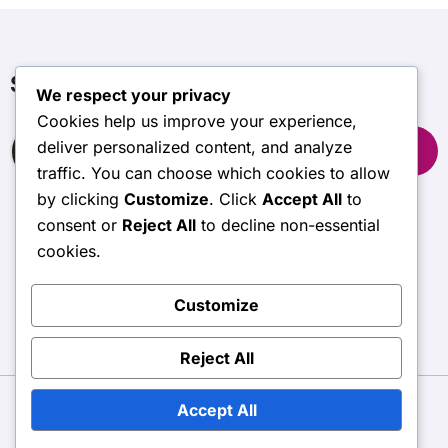
Søk
We respect your privacy
Cookies help us improve your experience,
Search
deliver personalized content, and analyze
for:
traffic. You can choose which cookies to allow
by clicking
Customize
. Click
Accept All
to
consent or
Reject All
to decline non-essential
sugarbushgc.com
cookies.
Customize
Reject All
Accept All
Copyright © All rights reserved
|
BlogData
by
Themeansar
.