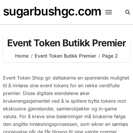
Skip
sugarbushgc.com
to
content
Event Token Butikk Premier
Home
Event Token Butikk Premier
Page 2
Event Token Shop gir deltakerne en spennende mulighet
til å innløse sine event tokens for en rekke verdifulle
premier. Disse digitale eiendelene øker
brukerengasjementet ved å la spillere bytte tokens mot
eksklusive gjenstander, samlerobjekter og in-game
valuta. For å kreve sine belønninger må brukerne følge
den angitte innløsningsprosessen, som sikrer en sømløs
opplevelse når de får tilgang til sine valgte premier.